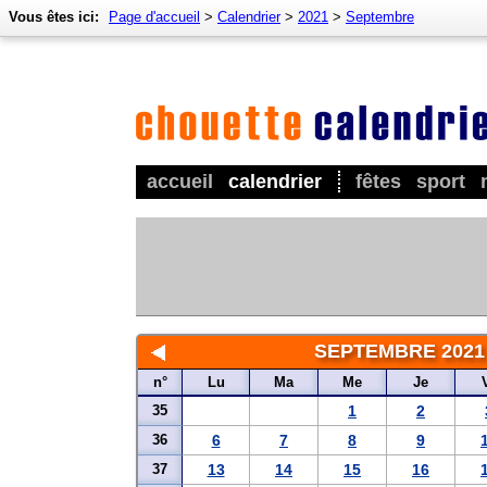
Vous êtes ici:
Page d'accueil
>
Calendrier
>
2021
>
Septembre
accueil
calendrier
fêtes
sport
SEPTEMBRE 2021
n°
Lu
Ma
Me
Je
35
1
2
36
6
7
8
9
37
13
14
15
16