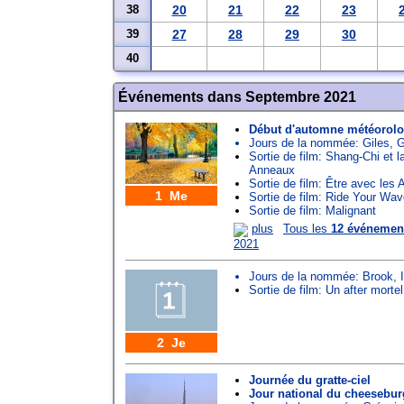
38
20
21
22
23
39
27
28
29
30
40
Événements dans Septembre 2021
Début d'automne météorol
Jours de la nommée:
Giles
,
G
Sortie de film: Shang-Chi et 
Anneaux
Sortie de film: Être avec les 
1 Me
Sortie de film: Ride Your Wa
Sortie de film: Malignant
plus
Tous les
12 événemen
2021
Jours de la nommée:
Brook
,
Sortie de film: Un after mortel
2 Je
Journée du gratte-ciel
Jour national du cheesebur