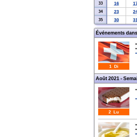
33
16
1
34
23
2
35
30
3
Événements dans
1 Di
Août 2021 - Sema
2 Lu