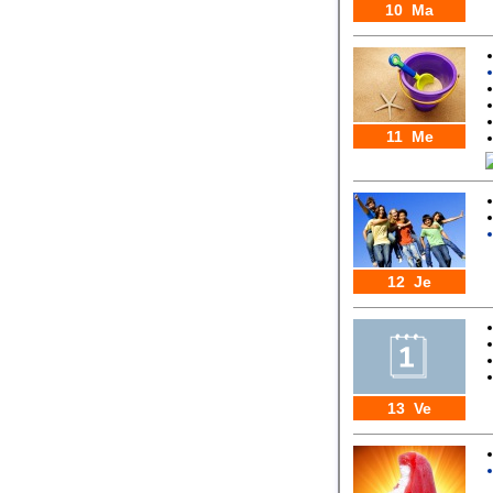
10 Ma
11 Me
12 Je
13 Ve