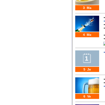
3 Ma
4 Me
5 Je
6 Ve