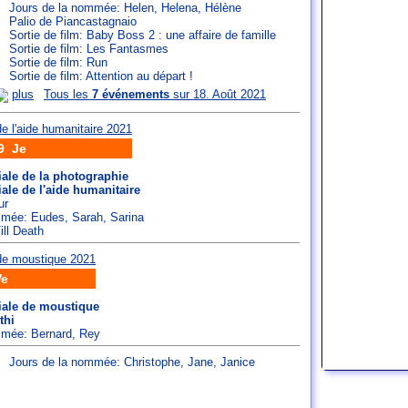
Jours de la nommée:
Helen
,
Helena
,
Hélène
Palio de Piancastagnaio
Sortie de film: Baby Boss 2 : une affaire de famille
Sortie de film: Les Fantasmes
Sortie de film: Run
Sortie de film: Attention au départ !
plus
Tous les
7 événements
sur 18. Août 2021
9 Je
ale de la photographie
le de l'aide humanitaire
ur
ommée:
Eudes
,
Sarah
,
Sarina
ill Death
Ve
ale de moustique
thi
ommée:
Bernard
,
Rey
Jours de la nommée:
Christophe
,
Jane
,
Janice