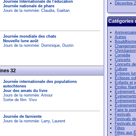
Journée Internationale de l'éducation
Décembre 2
Journée nationale de phare
Jours de la nommée:
Claudia
,
Gaétan
Catégories 
Anniversair
Journée mondiale des chats
Autres
Nouvelle lune août
Bouddhism
Jours de la nommée:
Dominique
,
Dustin
Changement
Christianis
Comédie
Concerts
Concerts de
Culture
ines 32
Éclipses lun
Éclipses sol
Journée internationale des populations
Enfants et 
autochtones
Étoiles filan
Jour des amats du livre
Événement 
Jours de la nommée:
Amour
Événements
Sortie de film: Vivo
Événements
Événements
Faire le pon
Festivals
Journée de farniente
Festivals de 
Jours de la nommée:
Larry
,
Laurent
Festivals e
Fêtes
Fêtes aux É