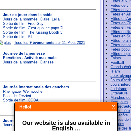
Fêtes aux 
Fêtes de vil
Fêtes du vi
Fêtes en A
Jour de jouer dans le sable
Fêtes en Au
Jours de la nommée:
Claire
,
Lelia
Fêtes en Ch
Sortie de film: Free Guy
Fêtes en Fr
Sortie de film: C'est quoi ce papy ?!
Fêtes en Ru
Sortie de film: The Kissing Booth 3
Fêtes en Su
Sortie de film: Pil
Fêtes forai
plus
Tous les
9 événements
sur 11. Août 2021
Fêtes natio
Fêtes popul
Journée de la jeunesse
Fêtes religi
Perséides - Activité maximale
Foires
Jours de la nommée:
Clarisse
Football
Grands évé
Islam
Jeux olymp
Jours d'acti
Jours interc
Journée internationale des gauchers
Judaïsme
Rheingauer Weinwoche
Littérature
Palio dei Terzieri
Marchés de
Sortie de film: CODA
Nom jours
Paused'aut
Hello!
X
Pense-bête
Pentecôte
Phases de l
Journée nationale de la glace à l'eau
Our website is also available in
Saisons
Jours de la nommée:
Evrard
English ...
Sortie des f