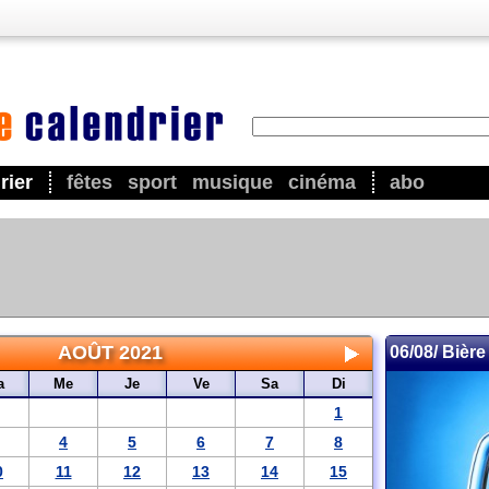
rier
fêtes
sport
musique
cinéma
abo
AOÛT 2021
06/08/ Bière
a
Me
Je
Ve
Sa
Di
1
4
5
6
7
8
0
11
12
13
14
15