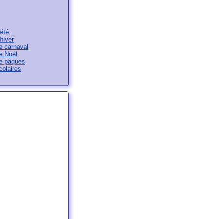
été
hiver
e carnaval
e Noël
e pâques
olaires