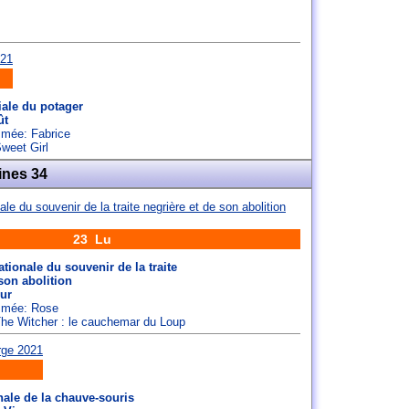
ale du potager
ût
ommée:
Fabrice
Sweet Girl
ines 34
23 Lu
tionale du souvenir de la traite
son abolition
our
ommée:
Rose
 The Witcher : le cauchemar du Loup
nale de la chauve-souris