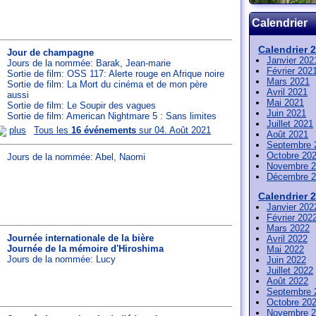
Calendrier
Calendrier 
Jour de champagne
Janvier 202
Jours de la nommée:
Barak
,
Jean-marie
Février 202
Sortie de film: OSS 117: Alerte rouge en Afrique noire
Mars 2021
Sortie de film: La Mort du cinéma et de mon père
Avril 2021
aussi
Mai 2021
Sortie de film: Le Soupir des vagues
Juin 2021
Sortie de film: American Nightmare 5 : Sans limites
Juillet 2021
plus
Tous les
16 événements
sur 04. Août 2021
Août 2021
Septembre 
Octobre 20
Jours de la nommée:
Abel
,
Naomi
Novembre 2
Décembre 2
Calendrier 
Janvier 202
Février 202
Mars 2022
Journée internationale de la bière
Avril 2022
Journée de la mémoire d'Hiroshima
Mai 2022
Jours de la nommée:
Lucy
Juin 2022
Juillet 2022
Août 2022
Septembre 
Octobre 20
Novembre 2