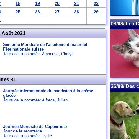
7
18
19
20
21
22
4
25
26
27
28
29
1
08/08/ Les 
 Août 2021
Semaine Mondiale de l'allaitement maternel
Fête nationale suisse
Jours de la nommée:
Alphonse
,
Cheryl
ines 31
26/08/ Des 
Journée internationale du sandwich à la crème
glacée
Jours de la nommée:
Alfreda
,
Julien
Journée Mondiale du Capoeiriste
Jour de la moutarde
Jours de la nommée:
Lydie