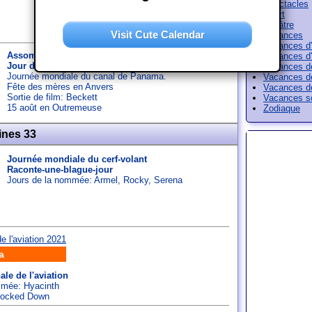
Spectacles
Sport
Théâtre
Visit Cute Calendar
Vacances
Vacances d'
Assomption de Marie
Vacances d'
Jour de loisir
Vacances d
Journée mondiale du canal de Panama.
Vacances d
Fête des mères en Anvers
Vacances d
Sortie de film: Beckett
Vacances sc
15 août en Outremeuse
Zodiaque
ines 33
Journée mondiale du cerf-volant
Raconte-une-blague-jour
Jours de la nommée:
Armel
,
Rocky
,
Serena
a
le de l'aviation
ommée:
Hyacinth
 Locked Down