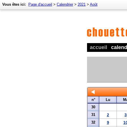
Vous êtes ici:
Page d'accueil
>
Calendrier
>
2021
>
Août
accueil
calend
n°
Lu
M
30
31
2
3
32
9
1