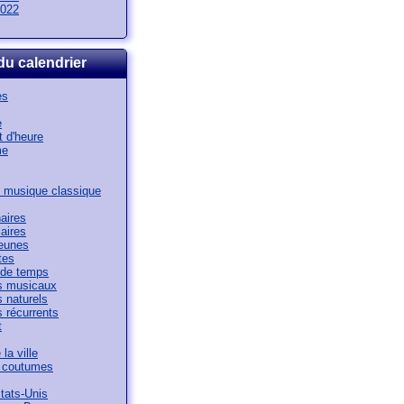
022
du calendrier
es
e
 d'heure
me
 musique classique
aires
aires
jeunes
tes
de temps
 musicaux
 naturels
 récurrents
t
la ville
t coutumes
tats-Unis