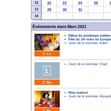
12
22
23
24
25
13
29
30
31
14
Événements dans Mars 2021
Début du printemps météor
Fête du 1er mars en Europe
Jours de la nommée:
Aubin
1 Lu
Jours de la nommée:
Chad
2 Ma
Hina matsuri
Jours de la nommée:
Alexand
3 Me